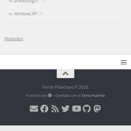
processingJS
(11)
Windows XP
(7)
Mastodon
Ferran Pelechano © 2026.
Funciona con
- Diseñado con el
Tema Hueman