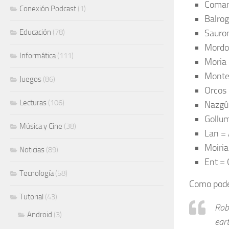
Comar
Conexión Podcast
(1)
Balro
Educación
(78)
Sauro
Mordo
Informática
(111)
Moria
Monte 
Juegos
(86)
Orcos 
Lecturas
(106)
Nazgû
Gollu
Música y Cine
(38)
Lan =
Moiria
Noticias
(89)
Ent = 
Tecnología
(58)
Como pode
Tutorial
(43)
Rob
Android
(3)
eart