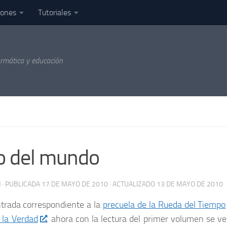
iones
Tutoriales
ormática y educación
jo del mundo
N
· PUBLICADA
17 DE MAYO DE 2010
· ACTUALIZADO
13 DE MAYO DE 2010
ntrada correspondiente a la
precuela de la Rueda del Tiempo
 la Verdad
, ahora con la lectura del primer volumen se ven