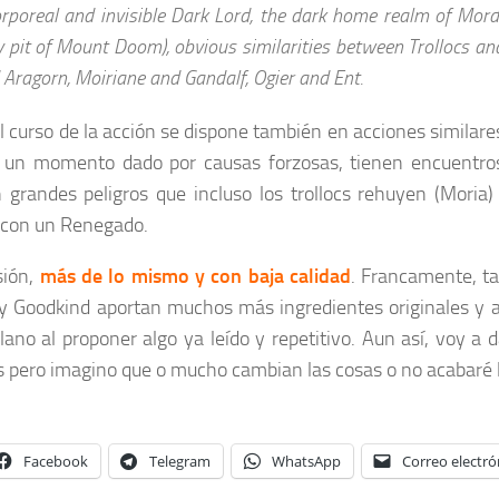
orporeal and invisible Dark Lord, the dark home realm of Mor
ry pit of Mount Doom), obvious similarities between Trollocs 
 Aragorn, Moiriane and Gandalf, Ogier and Ent.
 curso de la acción se dispone también en acciones similare
 un momento dado por causas forzosas, tienen encuentro
 grandes peligros que incluso los trollocs rehuyen (Moria
 con un Renegado.
sión,
más de lo mismo y con baja calidad
. Francamente, tan
 Goodkind aportan muchos más ingredientes originales y at
ano al proponer algo ya leído y repetitivo. Aun así, voy a d
 pero imagino que o mucho cambian las cosas o no acabaré 
Facebook
Telegram
WhatsApp
Correo electró