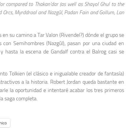
dor compared to Thakan’dar (as well as Shayol Ghul to the
and Orcs, Myrddraal and Nazgûl, Padan Fain and Gollum, Lan
s en su camino a Tar Valon (Rivendel?) dónde el grupo se
s con Semihombres (Nazgûl), pasan por una ciudad en
) y hasta la escena de Gandalf contra el Balrog casi se
to Tolkien (el clásico e inigualable creador de fantasía)
ractivos a la historia. Robert Jordan queda bastante en
arle la oportunidad e intentaré acabar los tres primeros
la saga completa.
nico