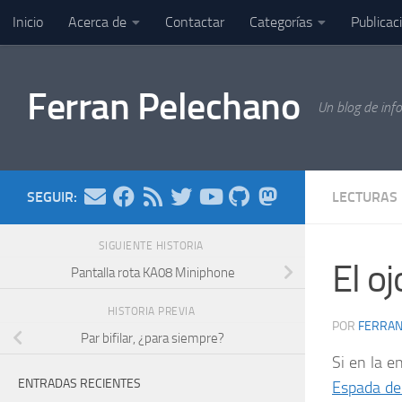
Inicio
Acerca de
Contactar
Categorías
Publicac
Saltar al contenido
Ferran Pelechano
Un blog de inf
SEGUIR:
LECTURAS
SIGUIENTE HISTORIA
El o
Pantalla rota KA08 Miniphone
HISTORIA PREVIA
POR
FERRA
Par bifilar, ¿para siempre?
Si en la e
ENTRADAS RECIENTES
Espada de