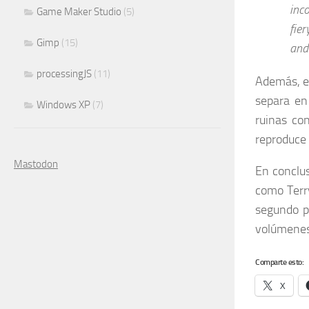
inc
Game Maker Studio
(5)
fie
Gimp
(15)
and
processingJS
(11)
Además, el
separa en
Windows XP
(7)
ruinas con
reproduce
Mastodon
En conclu
como Terry
segundo pl
volúmenes
Comparte esto:
X