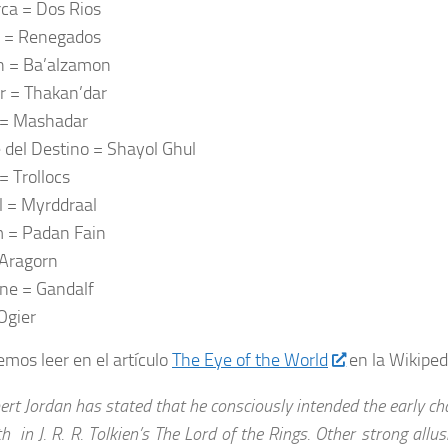
ca = Dos Rios
g = Renegados
n = Ba’alzamon
r = Thakan’dar
 = Mashadar
del Destino = Shayol Ghul
= Trollocs
l = Myrddraal
m = Padan Fain
 Aragorn
ne = Gandalf
Ogier
mos leer en el artículo
The Eye of the World
en la Wikiped
ert Jordan has stated that he consciously intended the early cha
h in J. R. R. Tolkien’s The Lord of the Rings. Other strong allus