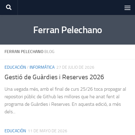
Saltar al contenido
Ferran Pelechano
FERRAN PELECHANO
BLOG
EDUCACIÓN
/
INFORMÁTICA
27 DE JULIO DE 2026
Gestió de Guàrdies i Reserves 2026
Una vegada més, amb el final de curs 25/26 toca propagar al
repositori públic de Github les millores que he anat fent al
programa de Guàrdies i Reserves. En aquesta edició, a més
dels...
EDUCACIÓN
11 DE MAYO DE 2026