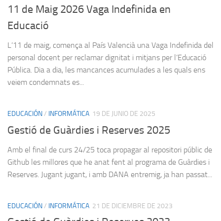
11 de Maig 2026 Vaga Indefinida en
Educació
L’11 de maig, comença al País Valencià una Vaga Indefinida del
personal docent per reclamar dignitat i mitjans per l’Educació
Pública. Dia a dia, les mancances acumulades a les quals ens
veiem condemnats es...
EDUCACIÓN
/
INFORMÁTICA
19 DE JUNIO DE 2025
Gestió de Guàrdies i Reserves 2025
Amb el final de curs 24/25 toca propagar al repositori públic de
Github les millores que he anat fent al programa de Guàrdies i
Reserves. Jugant jugant, i amb DANA entremig, ja han passat...
EDUCACIÓN
/
INFORMÁTICA
21 DE DICIEMBRE DE 2023