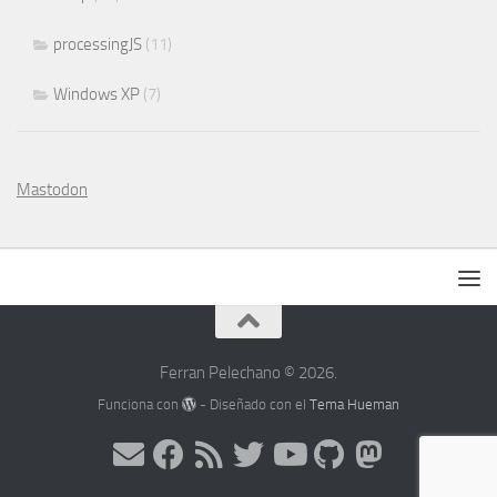
processingJS
(11)
Windows XP
(7)
Mastodon
Ferran Pelechano © 2026.
Funciona con
- Diseñado con el
Tema Hueman