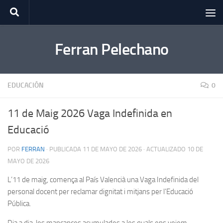
Saltar al contenido
Ferran Pelechano
EDUCACIÓN
0
11 de Maig 2026 Vaga Indefinida en
Educació
POR
FERRAN
· PUBLICADA
11 DE MAYO DE 2026
· ACTUALIZADO
10 DE
MAYO DE 2026
L’11 de maig, comença al País Valencià una Vaga Indefinida del
personal docent per reclamar dignitat i mitjans per l’Educació
Pública.