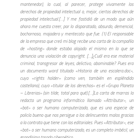
mantenedor), la cual, al parecer, protege vivamente los
derechos de propiedad intelectual o, mejor, ciertos derechos de
propiedad intelectual.[…] Y me fastidió de un modo que aún
ahora me cuesta creer, por lo disparatado, absurdo, demencial,
bochornoso, majadero y mentecato que fue. (1) El responsable
de la empresa que creó mi blog recibe una carta de la compañía
de «hosting» donde estaba alojado el mismo en la que se
denuncia una violación de copyright. […]¿Cuál era ese material
criminal, transgresor de leyes, delictivo, abominable? Pues era
un documento word titulado «Historia de una escalera.doc»,
cuyo «rights holder» (como ven, también en espléndido
castellano), cuyo «titular de los derechos» es el «Grupo Planeta
– Librerias» (sin tilde, total para qué).[…]La carta de marras la
redacta un programa informático llamado «Attributor», un
«bot» o ser humano computerizado, que es una especie de
policía bueno que nos persigue a los delincuentes malos gracias
a la contrata que tiene con las editoriales. Pues «Attributor», ese
«bot» o ser humano computerizado, es un completo imbécil, un
grandísimo tarado cibernético.