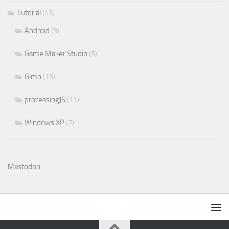
Tutorial
(43)
Android
(3)
Game Maker Studio
(5)
Gimp
(15)
processingJS
(11)
Windows XP
(7)
Mastodon