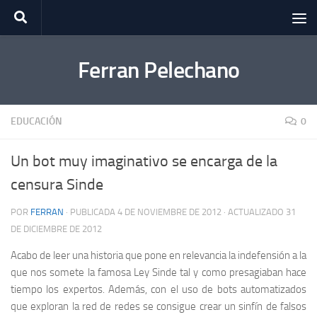
Saltar al contenido
Ferran Pelechano
EDUCACIÓN
0
Un bot muy imaginativo se encarga de la
censura Sinde
POR
FERRAN
· PUBLICADA
4 DE NOVIEMBRE DE 2012
· ACTUALIZADO
31
DE DICIEMBRE DE 2012
Acabo de leer una historia que pone en relevancia la indefensión a la
que nos somete la famosa Ley Sinde tal y como presagiaban hace
tiempo los expertos. Además, con el uso de bots automatizados
que exploran la red de redes se consigue crear un sinfín de falsos