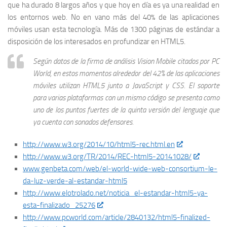
que ha durado 8 largos años y que hoy en día es ya una realidad en
los entornos web. No en vano más del 40% de las aplicaciones
móviles usan esta tecnología. Más de 1300 páginas de estándar a
disposición de los interesados en profundizar en HTML5.
Según datos de la firma de análisis Vision Mobile citados por PC
World, en estos momentos alrededor del 42% de las aplicaciones
móviles utilizan HTML5 junto a JavaScript y CSS. El soporte
para varias plataformas con un mismo código se presenta como
uno de los puntos fuertes de la quinta versión del lenguaje que
ya cuenta con sonados defensores.
http://www.w3.org/2014/10/html5-rec.html.en
http://www.w3.org/TR/2014/REC-html5-20141028/
www.genbeta.com/web/el-world-wide-web-consortium-le-
da-luz-verde-al-estandar-html5
http://www.elotrolado.net/noticia_el-estandar-html5-ya-
esta-finalizado_25276
http://www.pcworld.com/article/2840132/html5-finalized-