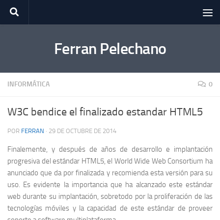
Saltar al contenido
Ferran Pelechano
INFORMÁTICA
0
W3C bendice el finalizado estandar HTML5
POR
FERRAN
·
29 DE OCTUBRE DE 2014
Finalemente, y después de años de desarrollo e implantación
progresiva del estándar HTML5, el World Wide Web Consortium ha
anunciado que da por finalizada y recomienda esta versión para su
uso. Es evidente la importancia que ha alcanzado este estándar
web durante su implantación, sobretodo por la proliferación de las
tecnologías móviles y la capacidad de este estándar de proveer