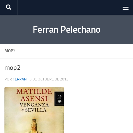
Saltar al contenido
Ferran Pelechano
MOP2
mop2
POR
FERRAN
·
3 DE OCTUBRE DE 2013