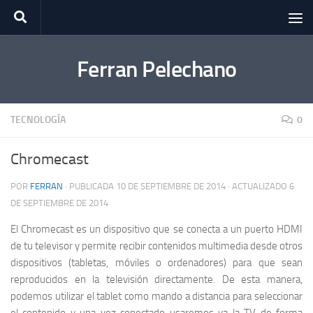
Saltar al contenido
Ferran Pelechano
TECNOLOGÍA
0
Chromecast
POR
FERRAN
· PUBLICADA
10 DE SEPTIEMBRE DE 2014
· ACTUALIZADO
6
DE SEPTIEMBRE DE 2014
El Chromecast es un dispositivo que se conecta a un puerto HDMI
de tu televisor y permite recibir contenidos multimedia desde otros
dispositivos (tabletas, móviles o ordenadores) para que sean
reproducidos en la televisión directamente. De esta manera,
podemos utilizar el tablet como mando a distancia para seleccionar