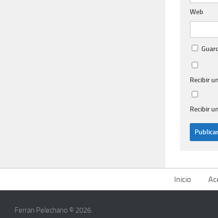
Web
Guard
Recibir u
Recibir u
Inicio
Ac
Ferran Pelechano © 2026.