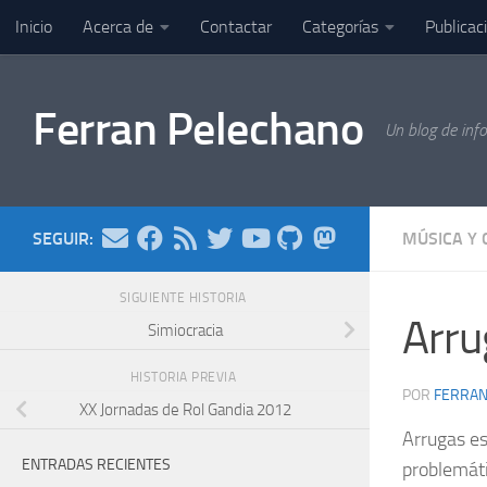
Inicio
Acerca de
Contactar
Categorías
Publicac
Saltar al contenido
Ferran Pelechano
Un blog de inf
SEGUIR:
MÚSICA Y 
SIGUIENTE HISTORIA
Arru
Simiocracia
HISTORIA PREVIA
POR
FERRA
XX Jornadas de Rol Gandia 2012
Arrugas es
ENTRADAS RECIENTES
problemáti