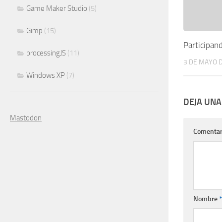
Game Maker Studio
(5)
Gimp
(15)
Participan
processingJS
(11)
3 DE MAYO 
Windows XP
(7)
DEJA UNA
Mastodon
Comentar
Nombre
*