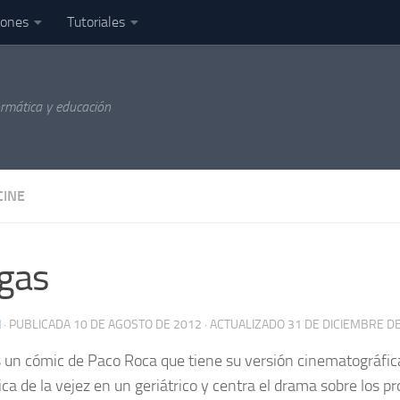
iones
Tutoriales
ormática y educación
CINE
gas
N
· PUBLICADA
10 DE AGOSTO DE 2012
· ACTUALIZADO
31 DE DICIEMBRE D
 un cómic de Paco Roca que tiene su versión cinematográfica
ca de la vejez en un geriátrico y centra el drama sobre los 