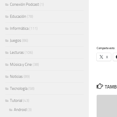
Conexión Podcast
(1)
Educación
(78)
Informática
(111)
Juegos
(86)
Comparte esto:
Lecturas
(106)
X
Música y Cine
(38)
Noticias
(89)
TAMBI
Tecnología
(58)
Tutorial
(43)
Android
(3)