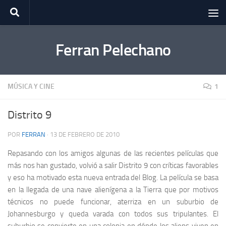
Saltar al contenido
Ferran Pelechano
MÚSICA Y CINE
1
Distrito 9
POR
FERRAN
·
13 DE FEBRERO DE 2010
Repasando con los amigos algunas de las recientes películas que
más nos han gustado, volvió a salir Distrito 9 con críticas favorables
y eso ha motivado esta nueva entrada del Blog. La película se basa
en la llegada de una nave alienígena a la Tierra que por motivos
técnicos no puede funcionar, aterriza en un suburbio de
Johannesburgo y queda varada con todos sus tripulantes. El