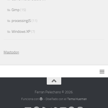
Gimp
(15)
processingJS
(11)
Windows XP
(7)
Mastodon
Ferran Pelechano © 2026.
Funciona con
- Diseñado con el
Tema Hueman