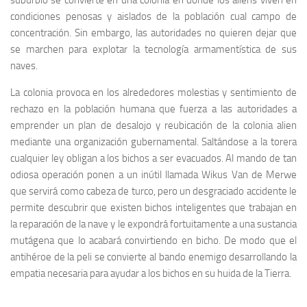
suburbio se convierte en una colonia en dónde los aliens viven en
condiciones penosas y aislados de la población cual campo de
concentración. Sin embargo, las autoridades no quieren dejar que
se marchen para explotar la tecnología armamentística de sus
naves.
La colonia provoca en los alrededores molestias y sentimiento de
rechazo en la población humana que fuerza a las autoridades a
emprender un plan de desalojo y reubicación de la colonia alien
mediante una organización gubernamental. Saltándose a la torera
cualquier ley obligan a los bichos a ser evacuados. Al mando de tan
odiosa operación ponen a un inútil llamada Wikus Van de Merwe
que servirá como cabeza de turco, pero un desgraciado accidente le
permite descubrir que existen bichos inteligentes que trabajan en
la reparación de la nave y le expondrá fortuitamente a una sustancia
mutágena que lo acabará convirtiendo en bicho. De modo que el
antihéroe de la peli se convierte al bando enemigo desarrollando la
empatia necesaria para ayudar a los bichos en su huida de la Tierra.