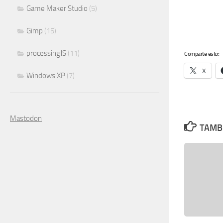
Game Maker Studio
(5)
Gimp
(15)
processingJS
(11)
Comparte esto:
X
Windows XP
(7)
Mastodon
TAMBI