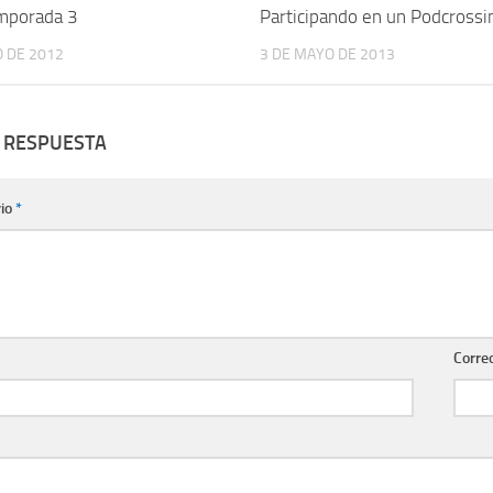
emporada 3
Participando en un Podcrossi
O DE 2012
3 DE MAYO DE 2013
 RESPUESTA
io
*
Corre