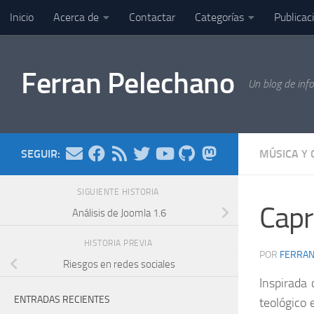
Inicio
Acerca de
Contactar
Categorías
Publicac
Saltar al contenido
Ferran Pelechano
Un blog de inf
SEGUIR:
MÚSICA Y 
SIGUIENTE HISTORIA
Capr
Análisis de Joomla 1.6
HISTORIA PREVIA
POR
FERRA
Riesgos en redes sociales
Inspirada 
ENTRADAS RECIENTES
teológico 