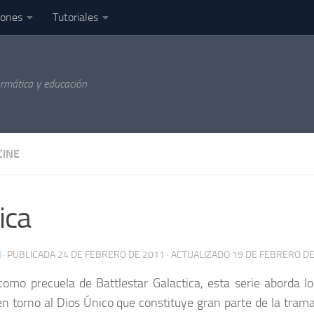
iones
Tutoriales
ormática y educación
CINE
ica
N
· PUBLICADA
24 DE FEBRERO DE 2011
· ACTUALIZADO
19 DE FEBRERO DE
como precuela de Battlestar Galactica, esta serie aborda lo
en torno al Dios Único que constituye gran parte de la tram