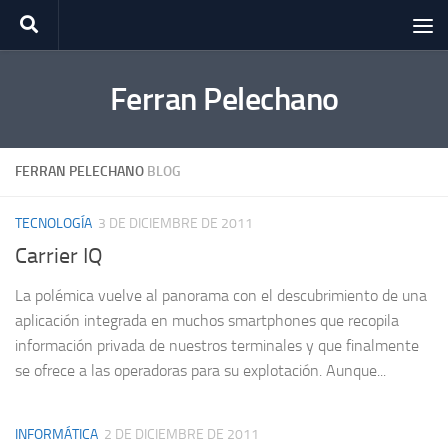
Saltar al contenido
Ferran Pelechano
FERRAN PELECHANO
BLOG
TECNOLOGÍA
3 DE DICIEMBRE DE 2011
Carrier IQ
La polémica vuelve al panorama con el descubrimiento de una
aplicación integrada en muchos smartphones que recopila
información privada de nuestros terminales y que finalmente
se ofrece a las operadoras para su explotación. Aunque...
INFORMÁTICA
2 DE DICIEMBRE DE 2011