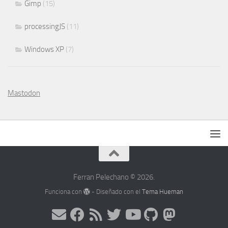
Gimp
(15)
processingJS
(11)
Windows XP
(7)
Mastodon
Ferran Pelechano © 2026.
Funciona con
- Diseñado con el
Tema Hueman