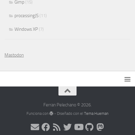
Gimp
(15)
processingJS
(11)
Windows XP
(7)
Mastodon
Ferran Pelechano © 2026.
Funciona con
- Diseñado con el
Tema Hueman