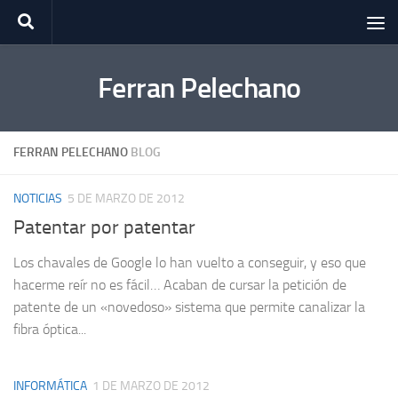
Saltar al contenido
Ferran Pelechano
FERRAN PELECHANO
BLOG
NOTICIAS
5 DE MARZO DE 2012
Patentar por patentar
Los chavales de Google lo han vuelto a conseguir, y eso que
hacerme reír no es fácil… Acaban de cursar la petición de
patente de un «novedoso» sistema que permite canalizar la
fibra óptica...
INFORMÁTICA
1 DE MARZO DE 2012