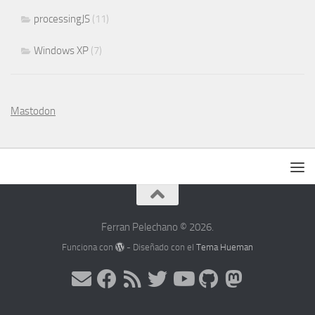
processingJS
(11)
Windows XP
(7)
Mastodon
Ferran Pelechano © 2026.
Funciona con
- Diseñado con el
Tema Hueman