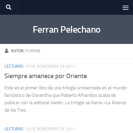
Saltar al contenido
Ferran Pelechano
AUTOR:
FERRAN
LECTURAS
15 DE NOVIEMBRE DE 2011
Siempre amanece por Oriente
Este es el primer libro de una trilogía ambientada en el mundo
fantástico de Glorantha que Roberto Alhambra acaba de
publicar con la editorial Ilarión. La trilogía se llama «La Alianza
de los Tres...
LECTURAS
13 DE NOVIEMBRE DE 2011