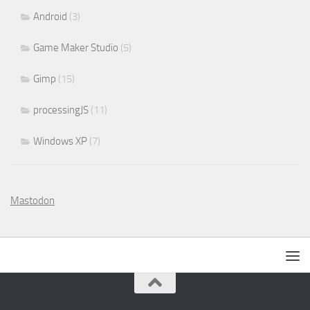
Android
(3)
Game Maker Studio
(5)
Gimp
(15)
processingJS
(11)
Windows XP
(7)
Mastodon