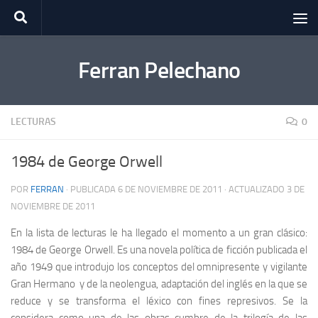
Saltar al contenido
Ferran Pelechano
LECTURAS
0
1984 de George Orwell
POR
FERRAN
· PUBLICADA
6 DE NOVIEMBRE DE 2011
· ACTUALIZADO
3 DE
NOVIEMBRE DE 2011
En la lista de lecturas le ha llegado el momento a un gran clásico:
1984 de George Orwell. Es una novela política de ficción publicada el
año 1949 que introdujo los conceptos del omnipresente y vigilante
Gran Hermano y de la neolengua, adaptación del inglés en la que se
reduce y se transforma el léxico con fines represivos. Se la