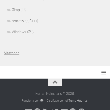
Gimp
(15)
processingJS
(11)
Windows XP
(7)
Mastodon
Ferran Pelechano © 2026.
Funciona con
- Diseñado con el
Tema Hueman