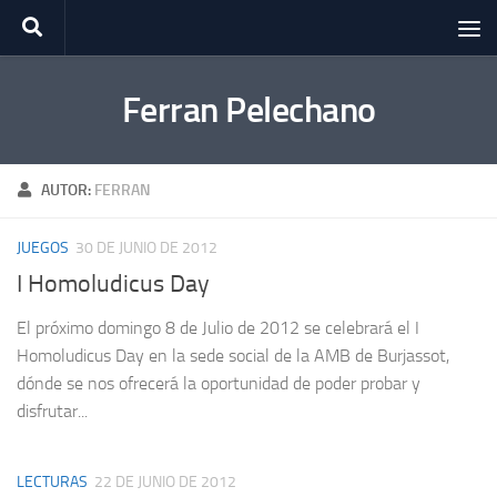
Saltar al contenido
Ferran Pelechano
AUTOR:
FERRAN
JUEGOS
30 DE JUNIO DE 2012
I Homoludicus Day
El próximo domingo 8 de Julio de 2012 se celebrará el I
Homoludicus Day en la sede social de la AMB de Burjassot,
dónde se nos ofrecerá la oportunidad de poder probar y
disfrutar...
LECTURAS
22 DE JUNIO DE 2012