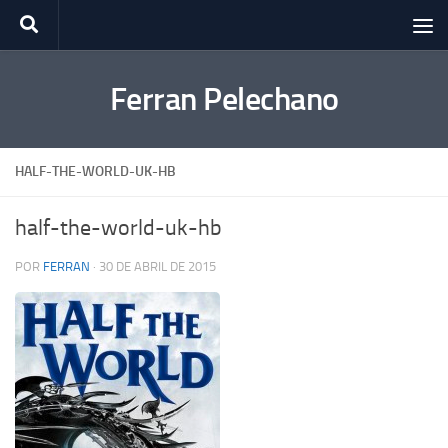
Saltar al contenido
Ferran Pelechano
HALF-THE-WORLD-UK-HB
half-the-world-uk-hb
POR
FERRAN
·
30 DE ABRIL DE 2015