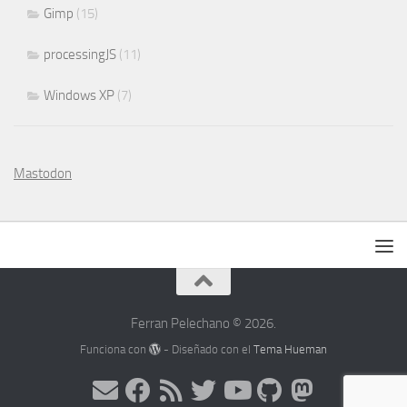
Gimp
(15)
processingJS
(11)
Windows XP
(7)
Mastodon
Ferran Pelechano © 2026.
Funciona con
- Diseñado con el
Tema Hueman