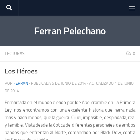
Saltar al contenido
Ferran Pelechano
LECTURAS
0
Los Héroes
POR
FERRAN
· PUBLICADA
5 DE JUNIO DE 2014
· ACTUALIZADO
1 DE JUNIO
DE 2014
Enmarcada en el mundo creado por Joe Abercrombie en La Primera
Ley, nos encontramos con una excelente historia que narra nada
más y nada menos, que la guerra. Cruel, impasible, despiadada, real
y temible. Vista desde la óptica de diferentes personajes de ambos
bandos que enfrentan al Norte, comandado por Black Dow, contra