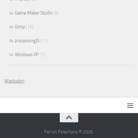
Game Maker Studio
(5)
Gimp
(15)
processingJS
(11)
Windows XP
(7)
Mastodon
Ferran Pelechano © 2026.