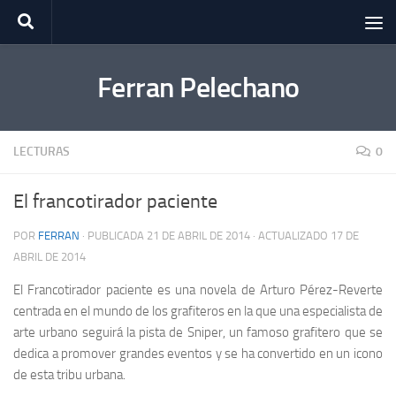
Saltar al contenido
Ferran Pelechano
LECTURAS
0
El francotirador paciente
POR
FERRAN
· PUBLICADA
21 DE ABRIL DE 2014
· ACTUALIZADO
17 DE
ABRIL DE 2014
El Francotirador paciente es una novela de Arturo Pérez-Reverte
centrada en el mundo de los grafiteros en la que una especialista de
arte urbano seguirá la pista de Sniper, un famoso grafitero que se
dedica a promover grandes eventos y se ha convertido en un icono
de esta tribu urbana.