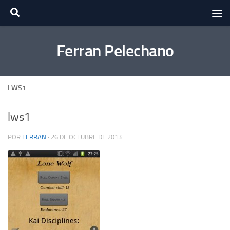
Saltar al contenido
Ferran Pelechano
LWS1
lws1
POR
FERRAN
·
26 DE OCTUBRE DE 2013