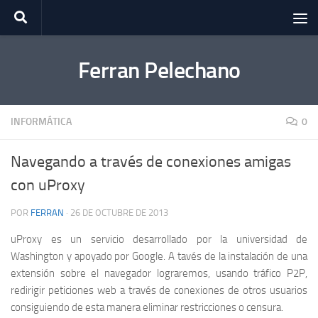
Saltar al contenido
Ferran Pelechano
INFORMÁTICA
0
Navegando a través de conexiones amigas
con uProxy
POR
FERRAN
·
26 DE OCTUBRE DE 2013
uProxy es un servicio desarrollado por la universidad de
Washington y apoyado por Google. A tavés de la instalación de una
extensión sobre el navegador lograremos, usando tráfico P2P,
redirigir peticiones web a través de conexiones de otros usuarios
consiguiendo de esta manera eliminar restricciones o censura.