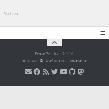
Mastodon
Ferran Pelechano © 2026.
Funciona con
- Diseñado con el
Tema Hueman