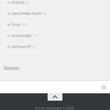
Android
(3)
Game Maker Studio
(5)
Gimp
(15)
processingJS
(11)
Windows XP
(7)
Mastodon
Ferran Pelechano © 2026.