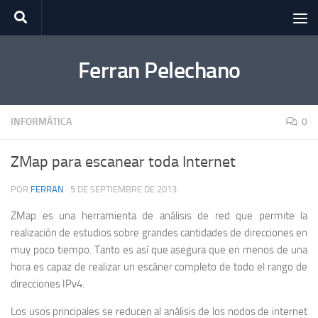
Saltar al contenido
Ferran Pelechano
INFORMÁTICA
0
ZMap para escanear toda Internet
POR
FERRAN
·
5 DE SEPTIEMBRE DE 2013
ZMap es una herramienta de análisis de red que permite la
realización de estudios sobre grandes cantidades de direcciones en
muy poco tiempo. Tanto es así que asegura que en menos de una
hora es capaz de realizar un escáner completo de todo el rango de
direcciones IPv4.
Los usos principales se reducen al análisis de los nodos de internet