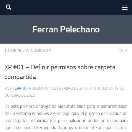
Saltar al contenido
Ferran Pelechano
TUTORIAL
/
WINDOWS XP
2
XP #01 – Definir permisos sobre carpeta
compartida
POR
FERRAN
· PUBLICADA
1 DE FEBRERO DE 2013
· ACTUALIZADO
19 DE
OCTUBRE DE 2022
En esta primera entrega de videotutoriales para la administración
de un sistema Windows XP, se explicará el proceso de creación de
una carpeta compartida y la personalización de los permisos para
que un usuario determinado disponga únicamente de aquellos más