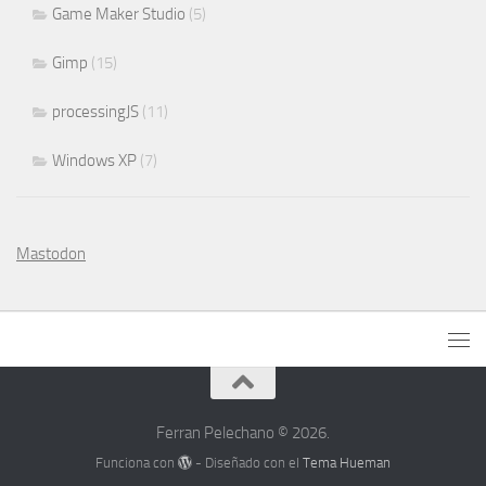
Game Maker Studio
(5)
Gimp
(15)
processingJS
(11)
Windows XP
(7)
Mastodon
Ferran Pelechano © 2026.
Funciona con
- Diseñado con el
Tema Hueman