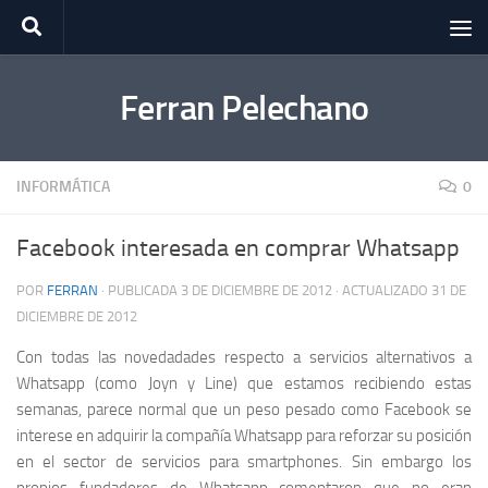
Saltar al contenido
Ferran Pelechano
INFORMÁTICA
0
Facebook interesada en comprar Whatsapp
POR
FERRAN
· PUBLICADA
3 DE DICIEMBRE DE 2012
· ACTUALIZADO
31 DE
DICIEMBRE DE 2012
Con todas las novedadades respecto a servicios alternativos a
Whatsapp (como Joyn y Line) que estamos recibiendo estas
semanas, parece normal que un peso pesado como Facebook se
interese en adquirir la compañía Whatsapp para reforzar su posición
en el sector de servicios para smartphones. Sin embargo los