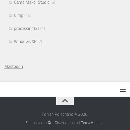
Game Maker Studio
(5)
Gimp
(15)
processingJS
(11)
Windows XP
(7)
Mastodon
Ferran Pelechano © 2026.
Funciona con
- Diseñado con el
Tema Hueman