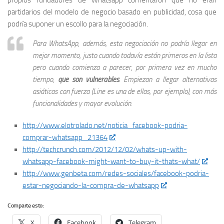
propios fundadores de Whatsapp comentaron que no eran
partidarios del modelo de negocio basado en publicidad, cosa que
podría suponer un escollo para la negociación.
Para WhatsApp, además, esta negociación no podría llegar en
mejor momento, justo cuando todavía están primeros en la lista
pero cuando comienza a parecer, por primera vez en mucho
tiempo,
que son vulnerables
. Empiezan a llegar alternativas
asiáticas con fuerza (Line es una de ellas, por ejemplo), con más
funcionalidades y mayor evolución.
http://www.elotrolado.net/noticia_facebook-podria-
comprar-whatsapp_21364
http://techcrunch.com/2012/12/02/whats-up-with-
whatsapp-facebook-might-want-to-buy-it-thats-what/
http://www.genbeta.com/redes-sociales/facebook-podria-
estar-negociando-la-compra-de-whatsapp
Comparte esto:
X
Facebook
Telegram