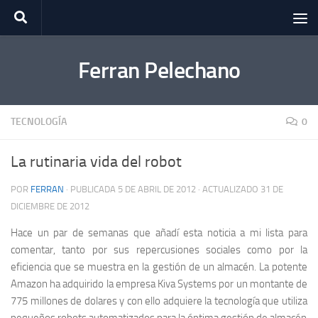
Saltar al contenido
Ferran Pelechano
TECNOLOGÍA
0
La rutinaria vida del robot
POR
FERRAN
· PUBLICADA
5 DE ABRIL DE 2012
· ACTUALIZADO
31 DE
DICIEMBRE DE 2012
Hace un par de semanas que añadí esta noticia a mi lista para
comentar, tanto por sus repercusiones sociales como por la
eficiencia que se muestra en la gestión de un almacén. La potente
Amazon ha adquirido la empresa Kiva Systems por un montante de
775 millones de dolares y con ello adquiere la tecnología que utiliza