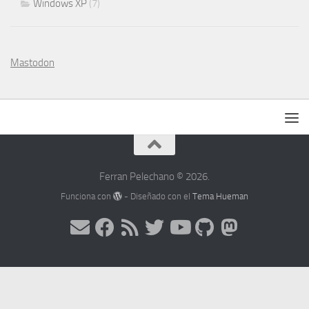
Windows XP
(7)
Mastodon
Ferran Pelechano © 2026.
Funciona con
- Diseñado con el
Tema Hueman