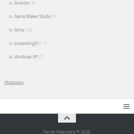
Android
(3)
Game Maker Studio
(5)
Gimp
(15)
processingJS
(11)
Windows XP
(7)
Mastodon
Ferran Pelechano © 2026.