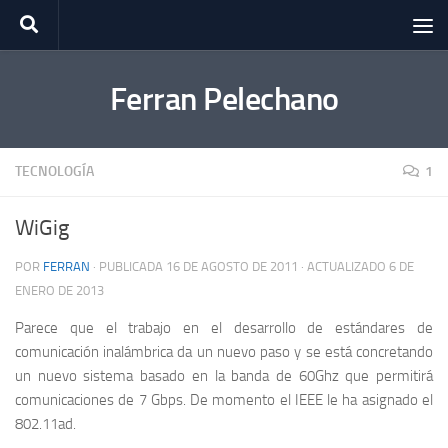
Saltar al contenido
Ferran Pelechano
TECNOLOGÍA
1
WiGig
POR
FERRAN
· PUBLICADA
16 DE AGOSTO DE 2011
· ACTUALIZADO
6 DE
ENERO DE 2013
Parece que el trabajo en el desarrollo de estándares de
comunicación inalámbrica da un nuevo paso y se está concretando
un nuevo sistema basado en la banda de 60Ghz que permitirá
comunicaciones de 7 Gbps. De momento el IEEE le ha asignado el
802.11ad.