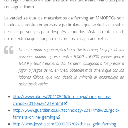
conseguir créditos y materiales que más tarde serán vendidos para
conseguir dinero
La verdad es que los mecanismos de farming en MMORPGs son
habituales, existen empresas y particulares que se dedican a subir
de nivel personajes para después venderlos. Vista la rentabilidad,
no me extraña que pongan a los presos a acaparar objetos.
De este modo, según explica Liu a The Guardian, los jefes de las
prisiones podían ingresar entre 5.000 y 6.000 yuanes (entre
543,9 y 652,7 euros) al día. Es decir, obligando a los presos a
jugar a juegos de rol en línea, obtenían más dinero que con las
labores físicas, que van desde la minería al ensamblaje de
asientos de coche.
http://www.abc.es/20110526/tecnologia/abci-presos-
chinos-201105261219.html
http://www.guardian.co.uk/technology/2011/may/25/gold-
farmers-online-gaming
http://wow.joystiq.com/2009/07/02/chinas-gold-farming-