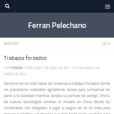
Saltar al contenido
Ferran Pelechano
NOTICIAS
0
Trabajos forzados
POR
FERRAN
· PUBLICADA
1 DE JUNIO DE 2011
· ACTUALIZADO
6 DE
ENERO DE 2013
Siempre hemos oído hablar de condenas a trabajos forzados dónde
los presidiarios realizaban agotadoras tareas para compensar en
parte a la sociedad mientras duraba su periodo de castigo. Ahora,
las nuevas tecnologías cambian el modelo en China dónde los
condenados son obligados a jugar a juegos de rol en línea para