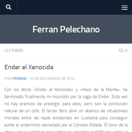
Saltar al contenido
Ferran Pelechano
LECTURAS
0
Ender el Xenocida
POR
FERRAN
·
16 DE NOVIEMBRE DE 2010
Con los libros «Ender el Xenocida» y «Hijos de la Mente» he
terminado finalmente mi incursión por la saga de Ender. Esta vez
no hay premios de prestigio para ellos, pero son la conclusión
natural de un ciclo. El tercer libro abre un abanico de situaciones
morales entre las razas existentes en Lusitania para conseguir
evitar el exterminio decretado por el Consejo Estelar. El tono de la