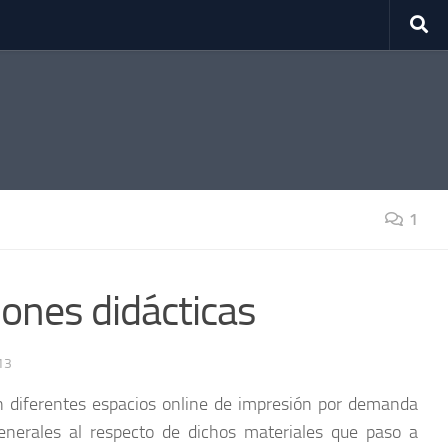
1
ciones didácticas
13
en diferentes espacios online de impresión por demanda
enerales al respecto de dichos materiales que paso a