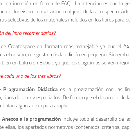
 a continuación en forma de FAQ. La intención es que la ge
que no dudéis en consultarme cualquier duda al respecto. Ade
as selectivas de los materiales incluidos en los libros para q
ón del libro recomendarías?
s de Createspace en formato más manejable ya que el A
es el mismo, me gusta más la edición en pequeño. Sin embargo
4 bien en Lulu o en Bubok, ya que los diagramas se ven mejor 
e cada uno de los tres libros?
e
Programación Didáctica
es la programación con las li
, tipos de letra y espaciados. De forma que el desarrollo de 
señalan algún anexo para ampliar.
e
Anexos a la programación
incluye todo el desarrollo de l
e ellas, los apartados normativos (contenidos, criterios, c