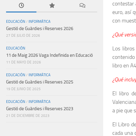
contestar
euro, así 
con muestr
EDUCACIÓN
/
INFORMÁTICA
Gestió de Guàrdies i Reserves 2026
¿Qué versi
27 DE JULIO DE 2026
Los libro
EDUCACIÓN
11 de Maig 2026 Vaga Indefinida en Educació
contenido 
11 DE MAYO DE 2026
libro en A
EDUCACIÓN
/
INFORMÁTICA
¿Qué incluy
Gestió de Guàrdies i Reserves 2025
19 DE JUNIO DE 2025
El libro d
Valenciana
EDUCACIÓN
/
INFORMÁTICA
Gestió de Guàrdies i Reserves 2023
a pie que 
21 DE DICIEMBRE DE 2023
El Libro d
cada una d