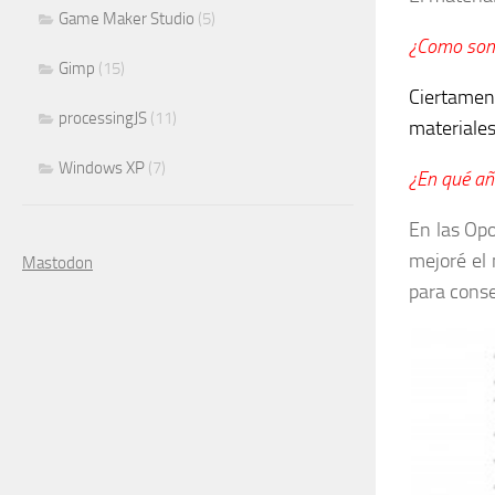
Game Maker Studio
(5)
¿Como son 
Gimp
(15)
Ciertamen
processingJS
(11)
materiale
Windows XP
(7)
¿En qué añ
En las Opo
mejoré el 
Mastodon
para conse