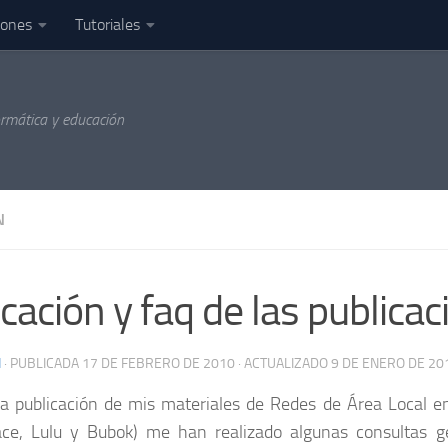
iones
Tutoriales
ormática y educación
N
icación y faq de las publica
N
· PUBLICADA
17 DE FEBRERO DE 2010
· ACTUALIZADO
9 DE ENERO DE 20
 la publicación de mis materiales de Redes de Área Local 
ace, Lulu y Bubok) me han realizado algunas consultas g