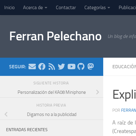
Inicio
Acerca de
Contactar
Categorías
Publicac
Saltar al contenido
Ferran Pelechano
Un blog de inf
SEGUIR:
EDUCACIÓ
SIGUIENTE HISTORIA
Expl
Personalización del KA08 Miniphone
HISTORIA PREVIA
POR
FERRA
Digamos no a la publicidad
A raíz de
ENTRADAS RECIENTES
(Createsp