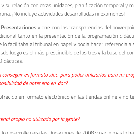
r y su relación con otras unidades, planificación temporal y 
raria. ¡No incluye actividades desarrolladas ni exámenes!
e
Presentaciones
viene con las transparencias del powerpoi
dicional tanto en la presentación de la programación didáct
e lo facilitaba al tribunal en papel y podia hacer referencia
esde luego es el más prescindible de los tres y la base del c
idácticas.
 conseguir en formato .doc para poder utilizarl
os para mi pro
osibilidad de obtenerlo en .doc?
ofrecido en formato electrónico en las tiendas online y no t
rial propio no utilizado por la gente?
l lo desarrollé para las Oposciones de 2008 y nadie más lo ha