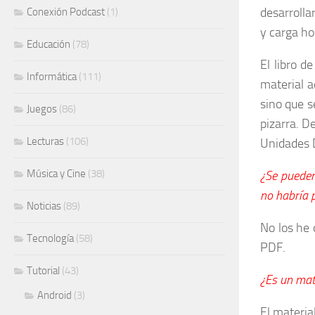
desarrolla
Conexión Podcast
(1)
y carga ho
Educación
(78)
El libro d
Informática
(111)
material a
sino que s
Juegos
(86)
pizarra. D
Lecturas
(106)
Unidades D
Música y Cine
(38)
¿Se pueden
no habría p
Noticias
(89)
No los he 
Tecnología
(58)
PDF.
Tutorial
(43)
¿Es un mate
Android
(3)
El materia