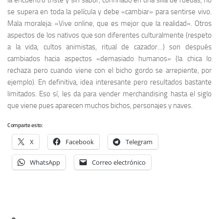
la encuentro triste y sin sabor, confinado en una silla de ruedas, no
se supera en toda la película y debe «cambiar» para sentirse vivo.
Mala moraleja: «Vive online, que es mejor que la realidad». Otros
aspectos de los nativos que son diferentes culturalmente (respeto
a la vida, cultos animistas, ritual de cazador…) son después
cambiados hacia aspectos «demasiado humanos» (la chica lo
rechaza pero cuando viene con el bicho gordo se arrepiente, por
ejemplo). En definitiva, idea interesante pero resultados bastante
limitados. Eso sí, les da para vender merchandising hasta el siglo
que viene pues aparecen muchos bichos, personajes y naves.
Comparte esto:
X
Facebook
Telegram
WhatsApp
Correo electrónico