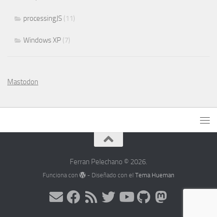
processingJS
(11)
Windows XP
(7)
Mastodon
Ferran Pelechano © 2026.
Funciona con
- Diseñado con el
Tema Hueman