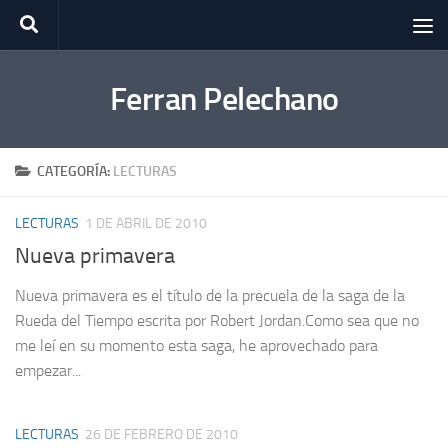
Saltar al contenido
Ferran Pelechano
CATEGORÍA:
LECTURAS
LECTURAS
1 DE ABRIL DE 2010
Nueva primavera
Nueva primavera es el título de la precuela de la saga de la
Rueda del Tiempo escrita por Robert Jordan.Como sea que no
me leí en su momento esta saga, he aprovechado para
empezar...
LECTURAS
26 DE FEBRERO DE 2010