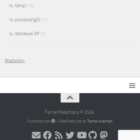
Gimp
(15)
processingJS
(11)
Windows XP
(7)
Mastodon
Ferran Pelechano © 2026.
Funciona con
- Diseñado con el
Tema Hueman