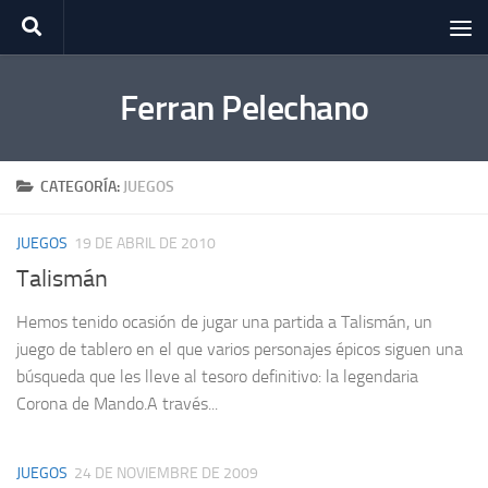
Saltar al contenido
Ferran Pelechano
CATEGORÍA:
JUEGOS
JUEGOS
19 DE ABRIL DE 2010
Talismán
Hemos tenido ocasión de jugar una partida a Talismán, un
juego de tablero en el que varios personajes épicos siguen una
búsqueda que les lleve al tesoro definitivo: la legendaria
Corona de Mando.A través...
JUEGOS
24 DE NOVIEMBRE DE 2009