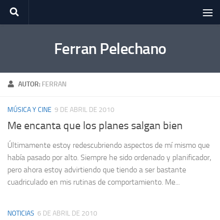
Saltar al contenido
Ferran Pelechano
AUTOR:
FERRAN
MÚSICA Y CINE
9 DE ABRIL DE 2010
Me encanta que los planes salgan bien
Últimamente estoy redescubriendo aspectos de mí mismo que
había pasado por alto. Siempre he sido ordenado y planificador,
pero ahora estoy advirtiendo que tiendo a ser bastante
cuadriculado en mis rutinas de comportamiento. Me...
NOTICIAS
6 DE ABRIL DE 2010