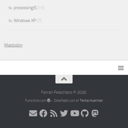
processingJS
(11)
Windows XP
(7)
Mastodon
Ferran Pelechano © 2026.
Funciona con
- Diseñado con el
Tema Hueman