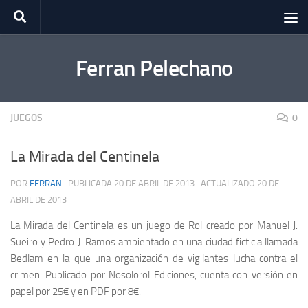
Saltar al contenido
Ferran Pelechano
JUEGOS
0
La Mirada del Centinela
POR
FERRAN
· PUBLICADA
20 DE ABRIL DE 2013
· ACTUALIZADO
20 DE
ABRIL DE 2013
La Mirada del Centinela es un juego de Rol creado por Manuel J.
Sueiro y Pedro J. Ramos ambientado en una ciudad ficticia llamada
Bedlam en la que una organización de vigilantes lucha contra el
crimen. Publicado por Nosolorol Ediciones, cuenta con versión en
papel por 25€ y en PDF por 8€.